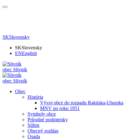
SK
Slovensky
SK
Slovensky
EN
English
obec
Slivník
obec
Slivník
Obec
História
Vývoj obce do rozpadu Rakúska-Uhorska
MNV po roku 1951
Symboly obce
Prírodné podmienky
Súhrn
Obecný rozhlas
Osada