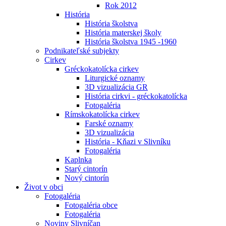
Rok 2012
História
História školstva
História materskej školy
História školstva 1945 -1960
Podnikateľské subjekty
Cirkev
Gréckokatolícka cirkev
Liturgické oznamy
3D vizualizácia GR
História cirkvi - gréckokatolícka
Fotogaléria
Rímskokatolícka cirkev
Farské oznamy
3D vizualizácia
História - Kňazi v Slivníku
Fotogaléria
Kaplnka
Starý cintorín
Nový cintorín
Život v obci
Fotogaléria
Fotogaléria obce
Fotogaléria
Noviny Slivníčan