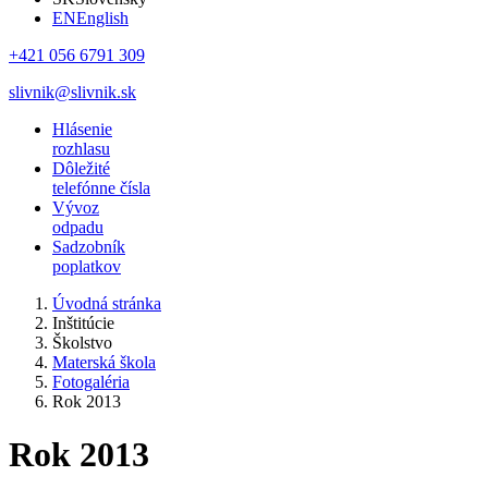
EN
English
+421 056 6791 309
slivnik@slivnik.sk
Hlásenie
rozhlasu
Dôležité
telefónne čísla
Vývoz
odpadu
Sadzobník
poplatkov
Úvodná stránka
Inštitúcie
Školstvo
Materská škola
Fotogaléria
Rok 2013
Rok 2013