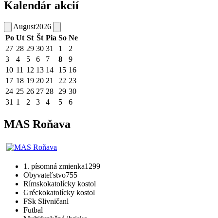
Kalendár akcií
August
2026
Po
Ut
St
Št
Pia
So
Ne
27
28
29
30
31
1
2
3
4
5
6
7
8
9
10
11
12
13
14
15
16
17
18
19
20
21
22
23
24
25
26
27
28
29
30
31
1
2
3
4
5
6
MAS Roňava
1. písomná zmienka
1299
Obyvateľstvo
755
Rímskokatolícky kostol
Gréckokatolícky kostol
FSk Slivničanl
Futbal