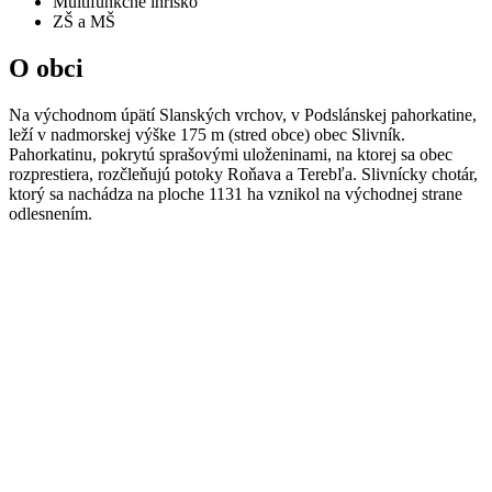
Multifunkčné ihrisko
ZŠ a MŠ
O obci
Na východnom úpätí Slanských vrchov, v Podslánskej pahorkatine,
leží v nadmorskej výške 175 m (stred obce) obec Slivník.
Pahorkatinu, pokrytú sprašovými uloženinami, na ktorej sa obec
rozprestiera, rozčleňujú potoky Roňava a Terebľa. Slivnícky chotár,
ktorý sa nachádza na ploche 1131 ha vznikol na východnej strane
odlesnením.