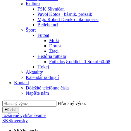
Kultúra
FSK Slivničan
Pavol Kotos - básnik, prozaik
Mgr. Robert Demko - ikonopisec
Betlehemci
Šport
Futbal
Muži
Dorast
Žiaci
História futbalu
Futbalový oddiel TJ Sokol 60-68
Hokej
Aktuality
Kalendár podujatí
Kontakt
Dôležité telefónne čisla
Napíšte nám
Hľadaný výraz
Hľadať
rozšírené vyhľadávanie
SK
Slovensky
SK
Slovensky