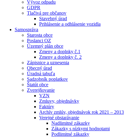
Vývoz odpadu
GDPR
Tlačivá pre občanov
Stavebný úrad
Prihlásenie a odhlásenie vozidla
Samospráva
Starosta obce
Poslanci OZ
Územný plán obce
Zmeny a doplnky č.1
Zmeny a doplnky č. 2
Zápisnice a uznesenia
Obecný úrad
Úradná tabuľa
Sadzobník poplatkov
Štatút obce
Zverejňovanie
VZN
Zmluvy, objednávky
Faktúry
Archív zmlúv, objednávok rok 2021 – 2013
Verejné obstarávanie
Nadlimitné zákazky
Zákazky s nízkymi hodnotami
Podlimitné zákazky