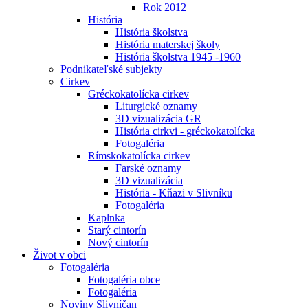
Rok 2012
História
História školstva
História materskej školy
História školstva 1945 -1960
Podnikateľské subjekty
Cirkev
Gréckokatolícka cirkev
Liturgické oznamy
3D vizualizácia GR
História cirkvi - gréckokatolícka
Fotogaléria
Rímskokatolícka cirkev
Farské oznamy
3D vizualizácia
História - Kňazi v Slivníku
Fotogaléria
Kaplnka
Starý cintorín
Nový cintorín
Život v obci
Fotogaléria
Fotogaléria obce
Fotogaléria
Noviny Slivníčan