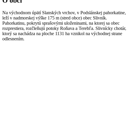
O obci
Na východnom úpätí Slanských vrchov, v Podslánskej pahorkatine,
leží v nadmorskej výške 175 m (stred obce) obec Slivník.
Pahorkatinu, pokrytú sprašovými uloženinami, na ktorej sa obec
rozprestiera, rozčleňujú potoky Roňava a Terebľa. Slivnícky chotár,
ktorý sa nachádza na ploche 1131 ha vznikol na východnej strane
odlesnením.