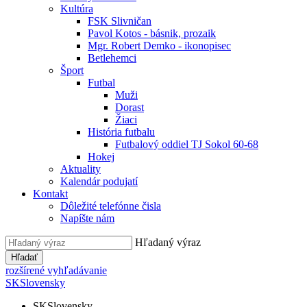
Kultúra
FSK Slivničan
Pavol Kotos - básnik, prozaik
Mgr. Robert Demko - ikonopisec
Betlehemci
Šport
Futbal
Muži
Dorast
Žiaci
História futbalu
Futbalový oddiel TJ Sokol 60-68
Hokej
Aktuality
Kalendár podujatí
Kontakt
Dôležité telefónne čisla
Napíšte nám
Hľadaný výraz
Hľadať
rozšírené vyhľadávanie
SK
Slovensky
SK
Slovensky