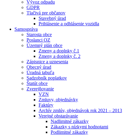
Vývoz odpadu
GDPR
Tlačivá pre občanov
Stavebný úrad
Prihlásenie a odhlásenie vozidla
Samospráva
Starosta obce
Poslanci OZ
Územný plán obce
Zmeny a doplnky č.1
Zmeny a doplnky č. 2
Zápisnice a uznesenia
Obecný úrad
Úradná tabuľa
Sadzobník poplatkov
Štatút obce
Zverejňovanie
VZN
Zmluvy, objednávky
Faktúry
Archív zmlúv, objednávok rok 2021 – 2013
Verejné obstarávanie
Nadlimitné zákazky
Zákazky s nízkymi hodnotami
Podlimitné zákazky