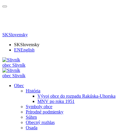
SK
Slovensky
SK
Slovensky
EN
English
obec
Slivník
obec
Slivník
Obec
História
Vývoj obce do rozpadu Rakúska-Uhorska
MNV po roku 1951
Symboly obce
Prírodné podmienky
Súhrn
Obecný rozhlas
Osada