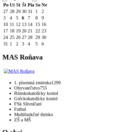
Po
Ut
St
Št
Pia
So
Ne
27
28
29
30
31
1
2
3
4
5
6
7
8
9
10
11
12
13
14
15
16
17
18
19
20
21
22
23
24
25
26
27
28
29
30
31
1
2
3
4
5
6
MAS Roňava
1. písomná zmienka
1299
Obyvateľstvo
755
Rímskokatolícky kostol
Gréckokatolícky kostol
FSk Slivničanl
Futbal
Multifunkčné ihrisko
ZŠ a MŠ