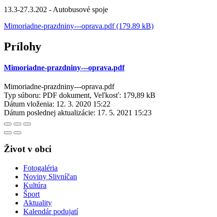
13.3-27.3.202 - Autobusové spoje
Mimoriadne-prazdniny---oprava.pdf (179.89 kB)
Prílohy
Mimoriadne-prazdniny---oprava.pdf
Mimoriadne-prazdniny---oprava.pdf
Typ súboru: PDF dokument, Veľkosť: 179,89 kB
Dátum vloženia:
12. 3. 2020 15:22
Dátum poslednej aktualizácie:
17. 5. 2021 15:23
Život v obci
Fotogaléria
Noviny Slivníčan
Kultúra
Šport
Aktuality
Kalendár podujatí