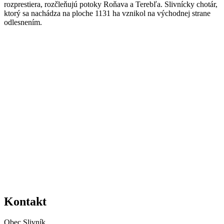
rozprestiera, rozčleňujú potoky Roňava a Terebľa. Slivnícky chotár,
ktorý sa nachádza na ploche 1131 ha vznikol na východnej strane
odlesnením.
Kontakt
Obec Slivník