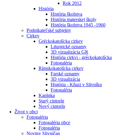
Rok 2012
História
História školstva
História materskej školy
História školstva 1945 -1960
Podnikateľské subjekty
Cirkev
Gréckokatolícka cirkev
Liturgické oznamy
3D vizualizácia GR
História cirkvi - gréckokatolícka
Fotogaléria
Rímskokatolícka cirkev
Farské oznamy
3D vizualizácia
História - Kňazi v Slivníku
Fotogaléria
Kaplnka
Starý cintorín
Nový cintorín
Život v obci
Fotogaléria
Fotogaléria obce
Fotogaléria
Noviny Slivníčan