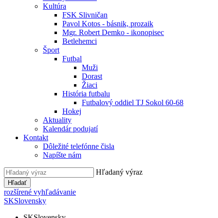
Kultúra
FSK Slivničan
Pavol Kotos - básnik, prozaik
Mgr. Robert Demko - ikonopisec
Betlehemci
Šport
Futbal
Muži
Dorast
Žiaci
História futbalu
Futbalový oddiel TJ Sokol 60-68
Hokej
Aktuality
Kalendár podujatí
Kontakt
Dôležité telefónne čisla
Napíšte nám
Hľadaný výraz
Hľadať
rozšírené vyhľadávanie
SK
Slovensky
SK
Slovensky