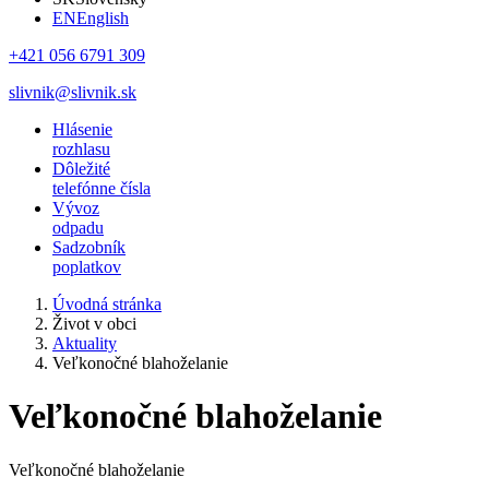
EN
English
+421 056 6791 309
slivnik@slivnik.sk
Hlásenie
rozhlasu
Dôležité
telefónne čísla
Vývoz
odpadu
Sadzobník
poplatkov
Úvodná stránka
Život v obci
Aktuality
Veľkonočné blahoželanie
Veľkonočné blahoželanie
Veľkonočné blahoželanie