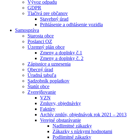
Vývoz odpadu
GDPR
Tlačivá pre občanov
Stavebný úrad
Prihlásenie a odhlásenie vozidla
Samospráva
Starosta obce
Poslanci OZ
Územný plán obce
Zmeny a doplnky č.1
Zmeny a doplnky č. 2
Zápisnice a uznesenia
Obecný úrad
Úradná tabuľa
Sadzobník poplatkov
Štatút obce
Zverejňovanie
VZN
Zmluvy, objednávky
Faktúry
Archív zmlúv, objednávok rok 2021 – 2013
Verejné obstarávanie
Nadlimitné zákazky
Zákazky s nízkymi hodnotami
Podlimitné zákazky