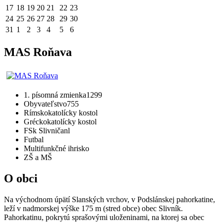
17
18
19
20
21
22
23
24
25
26
27
28
29
30
31
1
2
3
4
5
6
MAS Roňava
1. písomná zmienka
1299
Obyvateľstvo
755
Rímskokatolícky kostol
Gréckokatolícky kostol
FSk Slivničanl
Futbal
Multifunkčné ihrisko
ZŠ a MŠ
O obci
Na východnom úpätí Slanských vrchov, v Podslánskej pahorkatine,
leží v nadmorskej výške 175 m (stred obce) obec Slivník.
Pahorkatinu, pokrytú sprašovými uloženinami, na ktorej sa obec