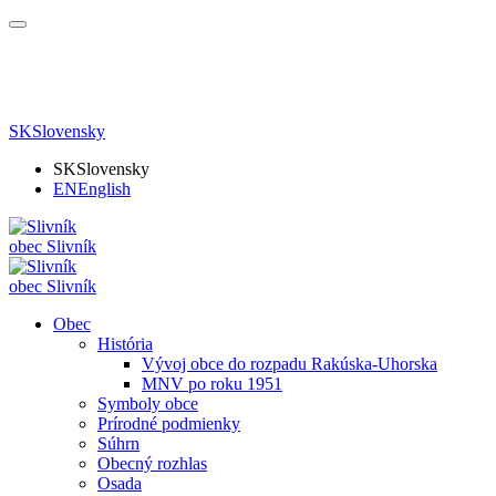
SK
Slovensky
SK
Slovensky
EN
English
obec
Slivník
obec
Slivník
Obec
História
Vývoj obce do rozpadu Rakúska-Uhorska
MNV po roku 1951
Symboly obce
Prírodné podmienky
Súhrn
Obecný rozhlas
Osada