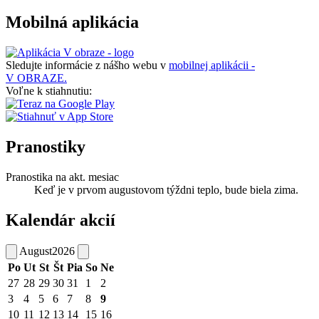
Mobilná aplikácia
Sledujte informácie z nášho webu v
mobilnej aplikácii -
V OBRAZE.
Voľne k stiahnutiu:
Pranostiky
Pranostika na akt. mesiac
Keď je v prvom augustovom týždni teplo, bude biela zima.
Kalendár akcií
August
2026
Po
Ut
St
Št
Pia
So
Ne
27
28
29
30
31
1
2
3
4
5
6
7
8
9
10
11
12
13
14
15
16