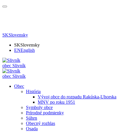
SK
Slovensky
SK
Slovensky
EN
English
obec
Slivník
obec
Slivník
Obec
História
Vývoj obce do rozpadu Rakúska-Uhorska
MNV po roku 1951
Symboly obce
Prírodné podmienky
Súhrn
Obecný rozhlas
Osada