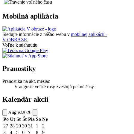
Mobilná aplikácia
Sledujte informácie z nášho webu v
mobilnej aplikácii -
V OBRAZE.
Voľne k stiahnutiu:
Pranostiky
Pranostika na akt. mesiac
V auguste veľké rosy zvestujú pekné časy.
Kalendár akcií
August
2026
Po
Ut
St
Št
Pia
So
Ne
27
28
29
30
31
1
2
3
4
5
6
7
8
9