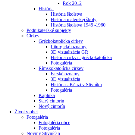
Rok 2012
História
História školstva
História materskej školy
História školstva 1945 -1960
Podnikateľské subjekty
Cirkev
Gréckokatolícka cirkev
Liturgické oznamy
3D vizualizácia GR
História cirkvi - gréckokatolícka
Fotogaléria
Rímskokatolícka cirkev
Farské oznamy
3D vizualizácia
História - Kňazi v Slivníku
Fotogaléria
Kaplnka
Starý cintorín
Nový cintorín
Život v obci
Fotogaléria
Fotogaléria obce
Fotogaléria
Noviny Slivníčan