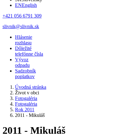
EN
English
+421 056 6791 309
slivnik@slivnik.sk
Hlásenie
rozhlasu
Dôležité
telefónne čísla
Vývoz
odpadu
Sadzobník
poplatkov
Úvodná stránka
Život v obci
Fotogaléria
Fotogaléria
Rok 2011
2011 - Mikuláš
2011 - Mikuláš