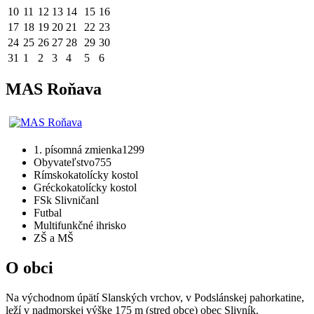
10
11
12
13
14
15
16
17
18
19
20
21
22
23
24
25
26
27
28
29
30
31
1
2
3
4
5
6
MAS Roňava
1. písomná zmienka
1299
Obyvateľstvo
755
Rímskokatolícky kostol
Gréckokatolícky kostol
FSk Slivničanl
Futbal
Multifunkčné ihrisko
ZŠ a MŠ
O obci
Na východnom úpätí Slanských vrchov, v Podslánskej pahorkatine,
leží v nadmorskej výške 175 m (stred obce) obec Slivník.