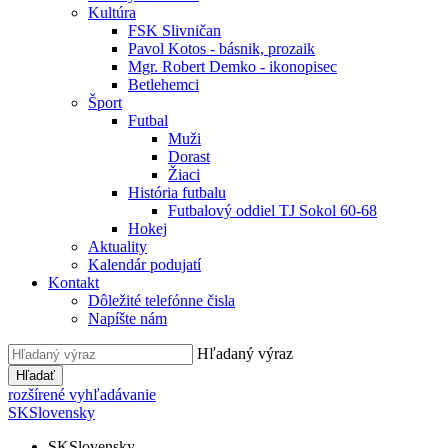
Kultúra
FSK Slivničan
Pavol Kotos - básnik, prozaik
Mgr. Robert Demko - ikonopisec
Betlehemci
Šport
Futbal
Muži
Dorast
Žiaci
História futbalu
Futbalový oddiel TJ Sokol 60-68
Hokej
Aktuality
Kalendár podujatí
Kontakt
Dôležité telefónne čisla
Napíšte nám
Hľadaný výraz
Hľadať
rozšírené vyhľadávanie
SK
Slovensky
SK
Slovensky