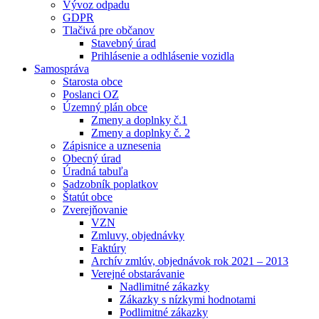
Vývoz odpadu
GDPR
Tlačivá pre občanov
Stavebný úrad
Prihlásenie a odhlásenie vozidla
Samospráva
Starosta obce
Poslanci OZ
Územný plán obce
Zmeny a doplnky č.1
Zmeny a doplnky č. 2
Zápisnice a uznesenia
Obecný úrad
Úradná tabuľa
Sadzobník poplatkov
Štatút obce
Zverejňovanie
VZN
Zmluvy, objednávky
Faktúry
Archív zmlúv, objednávok rok 2021 – 2013
Verejné obstarávanie
Nadlimitné zákazky
Zákazky s nízkymi hodnotami
Podlimitné zákazky