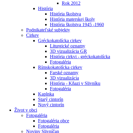
Rok 2012
História
História školstva
História materskej školy
História školstva 1945 -1960
Podnikateľské subjekty
Cirkev
Gréckokatolícka cirkev
Liturgické oznamy
3D vizualizácia GR
História cirkvi - gréckokatolícka
Fotogaléria
Rímskokatolícka cirkev
Farské oznamy
3D vizualizácia
História - Kňazi v Slivníku
Fotogaléria
Kaplnka
Starý cintorín
Nový cintorín
Život v obci
Fotogaléria
Fotogaléria obce
Fotogaléria
Noviny Slivníčan