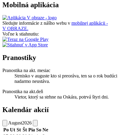
Mobilná aplikácia
Sledujte informácie z nášho webu v
mobilnej aplikácii -
V OBRAZE.
Voľne k stiahnutiu:
Pranostiky
Pranostika na akt. mesiac
Strnisko v auguste kto si preoráva, ten sa o rok budúci
nadarmo neustáva.
Pranostika na akt.deň
Vietor, ktorý sa strhne na Oskára, potrvá štyri dni.
Kalendár akcií
August
2026
Po
Ut
St
Št
Pia
So
Ne