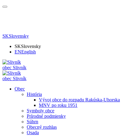
SK
Slovensky
SK
Slovensky
EN
English
obec
Slivník
obec
Slivník
Obec
História
Vývoj obce do rozpadu Rakúska-Uhorska
MNV po roku 1951
Symboly obce
Prírodné podmienky
Súhrn
Obecný rozhlas
Osada