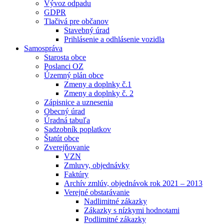
Vývoz odpadu
GDPR
Tlačivá pre občanov
Stavebný úrad
Prihlásenie a odhlásenie vozidla
Samospráva
Starosta obce
Poslanci OZ
Územný plán obce
Zmeny a doplnky č.1
Zmeny a doplnky č. 2
Zápisnice a uznesenia
Obecný úrad
Úradná tabuľa
Sadzobník poplatkov
Štatút obce
Zverejňovanie
VZN
Zmluvy, objednávky
Faktúry
Archív zmlúv, objednávok rok 2021 – 2013
Verejné obstarávanie
Nadlimitné zákazky
Zákazky s nízkymi hodnotami
Podlimitné zákazky