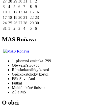
27
28
29
30
31
1
2
3
4
5
6
7
8
9
10
11
12
13
14
15
16
17
18
19
20
21
22
23
24
25
26
27
28
29
30
31
1
2
3
4
5
6
MAS Roňava
1. písomná zmienka
1299
Obyvateľstvo
755
Rímskokatolícky kostol
Gréckokatolícky kostol
FSk Slivničanl
Futbal
Multifunkčné ihrisko
ZŠ a MŠ
O obci