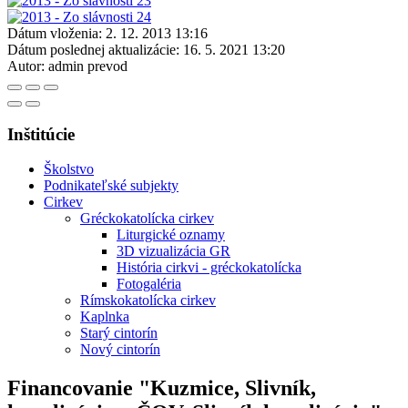
Dátum vloženia:
2. 12. 2013 13:16
Dátum poslednej aktualizácie:
16. 5. 2021 13:20
Autor:
admin prevod
Inštitúcie
Školstvo
Podnikateľské subjekty
Cirkev
Gréckokatolícka cirkev
Liturgické oznamy
3D vizualizácia GR
História cirkvi - gréckokatolícka
Fotogaléria
Rímskokatolícka cirkev
Kaplnka
Starý cintorín
Nový cintorín
Financovanie "Kuzmice, Slivník,