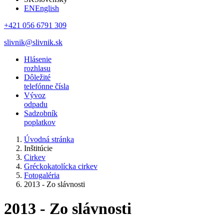
EN
English
+421 056 6791 309
slivnik@slivnik.sk
Hlásenie
rozhlasu
Dôležité
telefónne čísla
Vývoz
odpadu
Sadzobník
poplatkov
Úvodná stránka
Inštitúcie
Cirkev
Gréckokatolícka cirkev
Fotogaléria
2013 - Zo slávnosti
2013 - Zo slávnosti