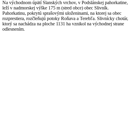
Na východnom úpätí Slanských vrchov, v Podslánskej pahorkatine,
leží v nadmorskej výške 175 m (stred obce) obec Slivník.
Pahorkatinu, pokrytú sprašovými uloženinami, na ktorej sa obec
rozprestiera, rozčleňujú potoky Roňava a Terebľa. Slivnícky chotár,
ktorý sa nachádza na ploche 1131 ha vznikol na východnej strane
odlesnením.