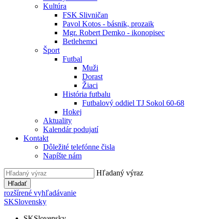
Kultúra
FSK Slivničan
Pavol Kotos - básnik, prozaik
Mgr. Robert Demko - ikonopisec
Betlehemci
Šport
Futbal
Muži
Dorast
Žiaci
História futbalu
Futbalový oddiel TJ Sokol 60-68
Hokej
Aktuality
Kalendár podujatí
Kontakt
Dôležité telefónne čisla
Napíšte nám
Hľadaný výraz
Hľadať
rozšírené vyhľadávanie
SK
Slovensky
SK
Slovensky