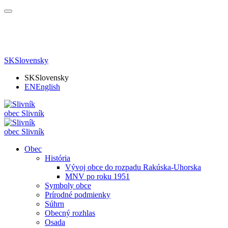
SK
Slovensky
SK
Slovensky
EN
English
obec
Slivník
obec
Slivník
Obec
História
Vývoj obce do rozpadu Rakúska-Uhorska
MNV po roku 1951
Symboly obce
Prírodné podmienky
Súhrn
Obecný rozhlas
Osada