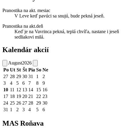
Pranostika na akt. mesiac
V Leve keď pavúci sa snujú, bude pekná jeseň.
Pranostika na akt.deň
Keď je na Vavrinca pekná, teplá chvíľa, nastane i jeseň
sedliakovi milá.
Kalendár akcií
August
2026
Po
Ut
St
Št
Pia
So
Ne
27
28
29
30
31
1
2
3
4
5
6
7
8
9
10
11
12
13
14
15
16
17
18
19
20
21
22
23
24
25
26
27
28
29
30
31
1
2
3
4
5
6
MAS Roňava