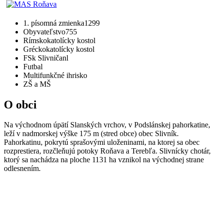
1. písomná zmienka
1299
Obyvateľstvo
755
Rímskokatolícky kostol
Gréckokatolícky kostol
FSk Slivničanl
Futbal
Multifunkčné ihrisko
ZŠ a MŠ
O obci
Na východnom úpätí Slanských vrchov, v Podslánskej pahorkatine,
leží v nadmorskej výške 175 m (stred obce) obec Slivník.
Pahorkatinu, pokrytú sprašovými uloženinami, na ktorej sa obec
rozprestiera, rozčleňujú potoky Roňava a Terebľa. Slivnícky chotár,
ktorý sa nachádza na ploche 1131 ha vznikol na východnej strane
odlesnením.