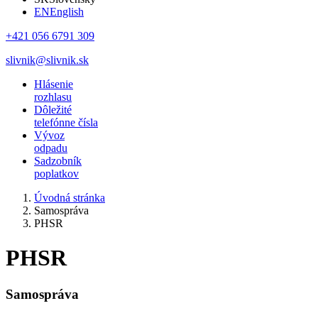
EN
English
+421 056 6791 309
slivnik@slivnik.sk
Hlásenie
rozhlasu
Dôležité
telefónne čísla
Vývoz
odpadu
Sadzobník
poplatkov
Úvodná stránka
Samospráva
PHSR
PHSR
Samospráva