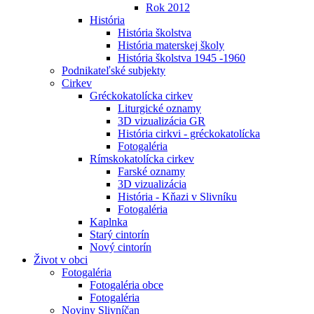
Rok 2012
História
História školstva
História materskej školy
História školstva 1945 -1960
Podnikateľské subjekty
Cirkev
Gréckokatolícka cirkev
Liturgické oznamy
3D vizualizácia GR
História cirkvi - gréckokatolícka
Fotogaléria
Rímskokatolícka cirkev
Farské oznamy
3D vizualizácia
História - Kňazi v Slivníku
Fotogaléria
Kaplnka
Starý cintorín
Nový cintorín
Život v obci
Fotogaléria
Fotogaléria obce
Fotogaléria
Noviny Slivníčan