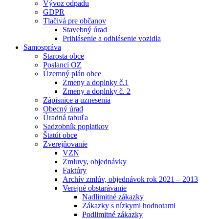
Vývoz odpadu
GDPR
Tlačivá pre občanov
Stavebný úrad
Prihlásenie a odhlásenie vozidla
Samospráva
Starosta obce
Poslanci OZ
Územný plán obce
Zmeny a doplnky č.1
Zmeny a doplnky č. 2
Zápisnice a uznesenia
Obecný úrad
Úradná tabuľa
Sadzobník poplatkov
Štatút obce
Zverejňovanie
VZN
Zmluvy, objednávky
Faktúry
Archív zmlúv, objednávok rok 2021 – 2013
Verejné obstarávanie
Nadlimitné zákazky
Zákazky s nízkymi hodnotami
Podlimitné zákazky