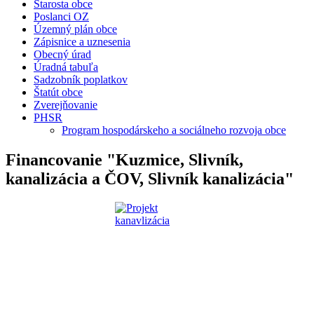
Starosta obce
Poslanci OZ
Územný plán obce
Zápisnice a uznesenia
Obecný úrad
Úradná tabuľa
Sadzobník poplatkov
Štatút obce
Zverejňovanie
PHSR
Program hospodárskeho a sociálneho rozvoja obce
Financovanie "Kuzmice, Slivník,
kanalizácia a ČOV, Slivník kanalizácia"