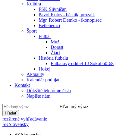
Kultúra
FSK Slivničan
Pavol Kotos - básnik, prozaik
Mgr. Robert Demko - ikonopisec
Betlehemci
Šport
Futbal
Muži
Dorast
Žiaci
História futbalu
Futbalový oddiel TJ Sokol 60-68
Hokej
Aktuality
Kalendár podujatí
Kontakt
Dôležité telefónne čisla
Napíšte nám
Hľadaný výraz
Hľadať
rozšírené vyhľadávanie
SK
Slovensky
SK
Slovensky