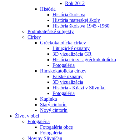
Rok 2012
História
História školstva
História materskej školy
História školstva 1945 -1960
Podnikateľské subjekty
Cirkev
Gréckokatolícka cirkev
Liturgické oznamy
3D vizualizácia GR
História cirkvi - gréckokatolícka
Fotogaléria
Rímskokatolícka cirkev
Farské oznamy
3D vizualizácia
História - Kňazi v Slivníku
Fotogaléria
Kaplnka
Starý cintorín
Nový cintorín
Život v obci
Fotogaléria
Fotogaléria obce
Fotogaléria
Noviny Slivníčan