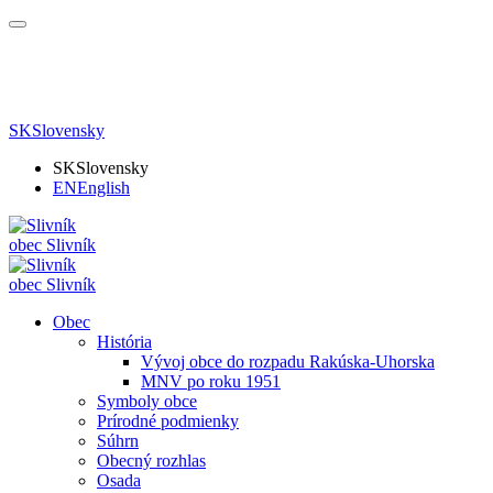
SK
Slovensky
SK
Slovensky
EN
English
obec
Slivník
obec
Slivník
Obec
História
Vývoj obce do rozpadu Rakúska-Uhorska
MNV po roku 1951
Symboly obce
Prírodné podmienky
Súhrn
Obecný rozhlas
Osada