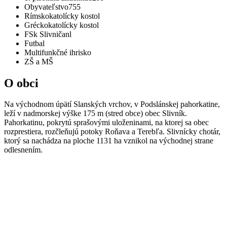
Obyvateľstvo
755
Rímskokatolícky kostol
Gréckokatolícky kostol
FSk Slivničanl
Futbal
Multifunkčné ihrisko
ZŠ a MŠ
O obci
Na východnom úpätí Slanských vrchov, v Podslánskej pahorkatine,
leží v nadmorskej výške 175 m (stred obce) obec Slivník.
Pahorkatinu, pokrytú sprašovými uloženinami, na ktorej sa obec
rozprestiera, rozčleňujú potoky Roňava a Terebľa. Slivnícky chotár,
ktorý sa nachádza na ploche 1131 ha vznikol na východnej strane
odlesnením.