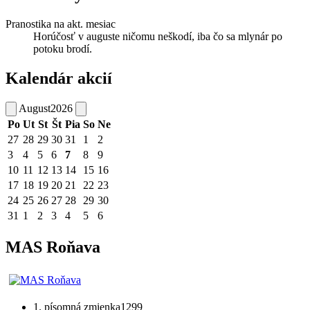
Pranostika na akt. mesiac
Horúčosť v auguste ničomu neškodí, iba čo sa mlynár po
potoku brodí.
Kalendár akcií
August
2026
Po
Ut
St
Št
Pia
So
Ne
27
28
29
30
31
1
2
3
4
5
6
7
8
9
10
11
12
13
14
15
16
17
18
19
20
21
22
23
24
25
26
27
28
29
30
31
1
2
3
4
5
6
MAS Roňava
1. písomná zmienka
1299