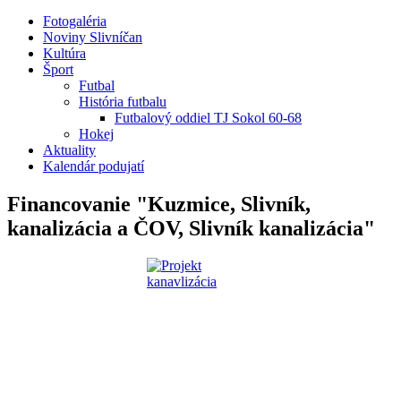
Fotogaléria
Noviny Slivníčan
Kultúra
Šport
Futbal
História futbalu
Futbalový oddiel TJ Sokol 60-68
Hokej
Aktuality
Kalendár podujatí
Financovanie "Kuzmice, Slivník,
kanalizácia a ČOV, Slivník kanalizácia"