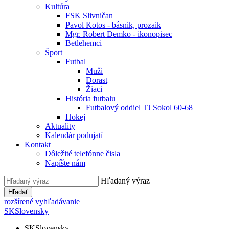
Kultúra
FSK Slivničan
Pavol Kotos - básnik, prozaik
Mgr. Robert Demko - ikonopisec
Betlehemci
Šport
Futbal
Muži
Dorast
Žiaci
História futbalu
Futbalový oddiel TJ Sokol 60-68
Hokej
Aktuality
Kalendár podujatí
Kontakt
Dôležité telefónne čisla
Napíšte nám
Hľadaný výraz
Hľadať
rozšírené vyhľadávanie
SK
Slovensky
SK
Slovensky