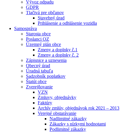
Vývoz odpadu
GDPR
Tlačivá pre občanov
Stavebný úrad
Prihlásenie a odhlásenie vozidla
Samospráva
Starosta obce
Poslanci OZ
Územný plán obce
Zmeny a doplnky č.1
Zmeny a doplnky č. 2
Zápisnice a uznesenia
Obecný úrad
Úradná tabuľa
Sadzobník poplatkov
Štatút obce
Zverejňovanie
VZN
Zmluvy, objednávky
Faktúry
Archív zmlúv, objednávok rok 2021 – 2013
Verejné obstarávanie
Nadlimitné zákazky
Zákazky s nízkymi hodnotami
Podlimitné zákazky