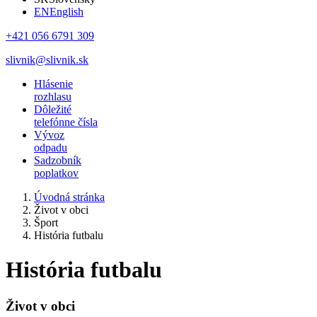
EN
English
+421 056 6791 309
slivnik@slivnik.sk
Hlásenie
rozhlasu
Dôležité
telefónne čísla
Vývoz
odpadu
Sadzobník
poplatkov
Úvodná stránka
Život v obci
Šport
História futbalu
História futbalu
Život v obci