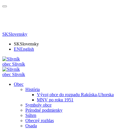
SK
Slovensky
SK
Slovensky
EN
English
obec
Slivník
obec
Slivník
Obec
História
Vývoj obce do rozpadu Rakúska-Uhorska
MNV po roku 1951
Symboly obce
Prírodné podmienky
Súhrn
Obecný rozhlas
Osada