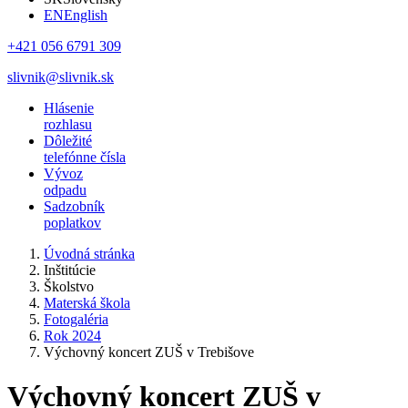
EN
English
+421 056 6791 309
slivnik@slivnik.sk
Hlásenie
rozhlasu
Dôležité
telefónne čísla
Vývoz
odpadu
Sadzobník
poplatkov
Úvodná stránka
Inštitúcie
Školstvo
Materská škola
Fotogaléria
Rok 2024
Výchovný koncert ZUŠ v Trebišove
Výchovný koncert ZUŠ v