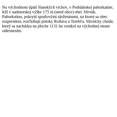
Na východnom úpätí Slanských vrchov, v Podslánskej pahorkatine,
leží v nadmorskej výške 175 m (stred obce) obec Slivník.
Pahorkatinu, pokrytú sprašovými uloženinami, na ktorej sa obec
rozprestiera, rozčleňujú potoky Roňava a Terebľa. Slivnícky chotár,
ktorý sa nachádza na ploche 1131 ha vznikol na východnej strane
odlesnením.