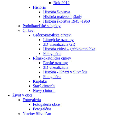
Rok 2012
História
História školstva
História materskej školy
História školstva 1945 -1960
Podnikateľské subjekty
Cirkev
Gréckokatolícka cirkev
Liturgické oznamy
3D vizualizácia GR
História cirkvi - gréckokatolícka
Fotogaléria
Rímskokatolícka cirkev
Farské oznamy
3D vizualizácia
História - Kňazi v Slivníku
Fotogaléria
Kaplnka
Starý cintorín
Nový cintorín
Život v obci
Fotogaléria
Fotogaléria obce
Fotogaléria
Noviny Slivníčan