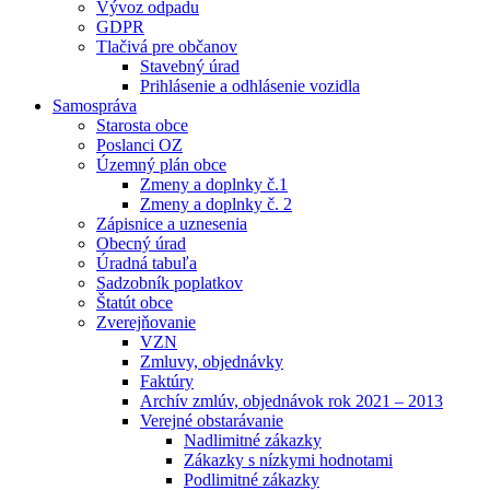
Vývoz odpadu
GDPR
Tlačivá pre občanov
Stavebný úrad
Prihlásenie a odhlásenie vozidla
Samospráva
Starosta obce
Poslanci OZ
Územný plán obce
Zmeny a doplnky č.1
Zmeny a doplnky č. 2
Zápisnice a uznesenia
Obecný úrad
Úradná tabuľa
Sadzobník poplatkov
Štatút obce
Zverejňovanie
VZN
Zmluvy, objednávky
Faktúry
Archív zmlúv, objednávok rok 2021 – 2013
Verejné obstarávanie
Nadlimitné zákazky
Zákazky s nízkymi hodnotami
Podlimitné zákazky