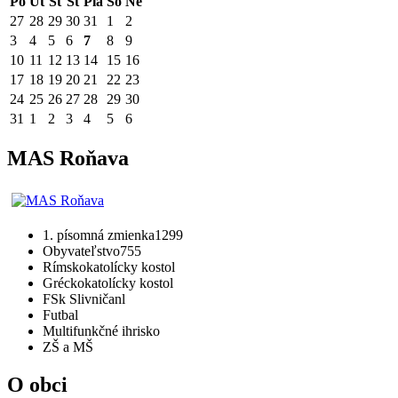
Po
Ut
St
Št
Pia
So
Ne
27
28
29
30
31
1
2
3
4
5
6
7
8
9
10
11
12
13
14
15
16
17
18
19
20
21
22
23
24
25
26
27
28
29
30
31
1
2
3
4
5
6
MAS Roňava
1. písomná zmienka
1299
Obyvateľstvo
755
Rímskokatolícky kostol
Gréckokatolícky kostol
FSk Slivničanl
Futbal
Multifunkčné ihrisko
ZŠ a MŠ
O obci