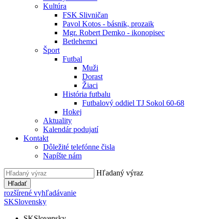
Kultúra
FSK Slivničan
Pavol Kotos - básnik, prozaik
Mgr. Robert Demko - ikonopisec
Betlehemci
Šport
Futbal
Muži
Dorast
Žiaci
História futbalu
Futbalový oddiel TJ Sokol 60-68
Hokej
Aktuality
Kalendár podujatí
Kontakt
Dôležité telefónne čisla
Napíšte nám
Hľadaný výraz
Hľadať
rozšírené vyhľadávanie
SK
Slovensky
SK
Slovensky