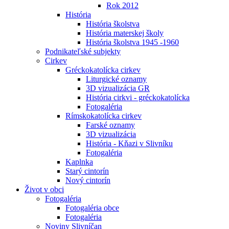
Rok 2012
História
História školstva
História materskej školy
História školstva 1945 -1960
Podnikateľské subjekty
Cirkev
Gréckokatolícka cirkev
Liturgické oznamy
3D vizualizácia GR
História cirkvi - gréckokatolícka
Fotogaléria
Rímskokatolícka cirkev
Farské oznamy
3D vizualizácia
História - Kňazi v Slivníku
Fotogaléria
Kaplnka
Starý cintorín
Nový cintorín
Život v obci
Fotogaléria
Fotogaléria obce
Fotogaléria
Noviny Slivníčan