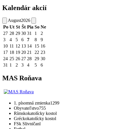
Kalendár akcií
August
2026
Po
Ut
St
Št
Pia
So
Ne
27
28
29
30
31
1
2
3
4
5
6
7
8
9
10
11
12
13
14
15
16
17
18
19
20
21
22
23
24
25
26
27
28
29
30
31
1
2
3
4
5
6
MAS Roňava
1. písomná zmienka
1299
Obyvateľstvo
755
Rímskokatolícky kostol
Gréckokatolícky kostol
FSk Slivničanl
Futbal