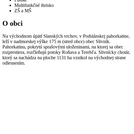
Multifunkčné ihrisko
ZŠ a MŠ
O obci
Na východnom úpätí Slanských vrchov, v Podslánskej pahorkatine,
leží v nadmorskej výške 175 m (stred obce) obec Slivník.
Pahorkatinu, pokrytú sprašovými uloženinami, na ktorej sa obec
rozprestiera, rozčleňujú potoky Roňava a Terebľa. Slivnícky chotár,
ktorý sa nachádza na ploche 1131 ha vznikol na východnej strane
odlesnením.