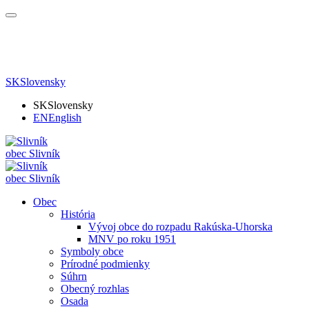
SK
Slovensky
SK
Slovensky
EN
English
obec
Slivník
obec
Slivník
Obec
História
Vývoj obce do rozpadu Rakúska-Uhorska
MNV po roku 1951
Symboly obce
Prírodné podmienky
Súhrn
Obecný rozhlas
Osada