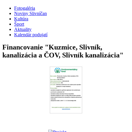
Fotogaléria
Noviny Slivníčan
Kultúra
Šport
Aktuality
Kalendár podujatí
Financovanie "Kuzmice, Slivník,
kanalizácia a ČOV, Slivník kanalizácia"