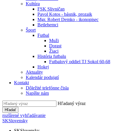
Kultúra
FSK Slivničan
Pavol Kotos - básnik, prozaik
Mgr. Robert Demko - ikonopisec
Betlehemci
Šport
Futbal
Muži
Dorast
Žiaci
História futbalu
Futbalový oddiel TJ Sokol 60-68
Hokej
Aktuality
Kalendár podujatí
Kontakt
Dôležité telefónne čisla
Napíšte nám
Hľadaný výraz
Hľadať
rozšírené vyhľadávanie
SK
Slovensky
SK
Slovensky