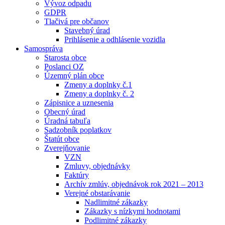
Vývoz odpadu
GDPR
Tlačivá pre občanov
Stavebný úrad
Prihlásenie a odhlásenie vozidla
Samospráva
Starosta obce
Poslanci OZ
Územný plán obce
Zmeny a doplnky č.1
Zmeny a doplnky č. 2
Zápisnice a uznesenia
Obecný úrad
Úradná tabuľa
Sadzobník poplatkov
Štatút obce
Zverejňovanie
VZN
Zmluvy, objednávky
Faktúry
Archív zmlúv, objednávok rok 2021 – 2013
Verejné obstarávanie
Nadlimitné zákazky
Zákazky s nízkymi hodnotami
Podlimitné zákazky